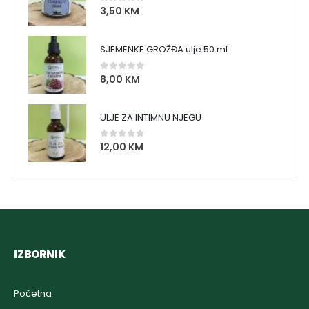
3,50
KM
0
out of 5
SJEMENKE GROŽĐA ulje 50 ml
8,00
KM
0
out of 5
ULJE ZA INTIMNU NJEGU
12,00
KM
0
out of 5
IZBORNIK
Početna