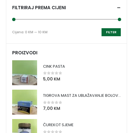
FILTRIRAJ PREMA CIJENI
Cijena:
0 KM
—
10 KM
FILTER
PROIZVODI
CINK PASTA
5,00
KM
0
out of 5
TIGROVA MAST ZA UBLAŽAVANJE BOLOVA I ZAGRIJAVANJE MIŠIĆA
7,00
KM
0
out of 5
ČUREKOT SJEME