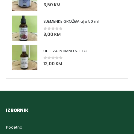
3,50
KM
0
out of 5
SJEMENKE GROŽĐA ulje 50 ml
8,00
KM
0
out of 5
ULJE ZA INTIMNU NJEGU
12,00
KM
0
out of 5
IZBORNIK
Početna