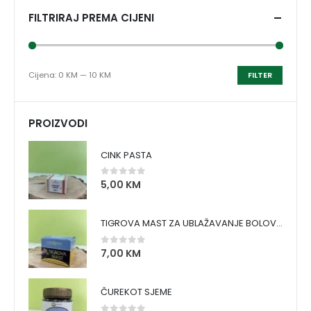
FILTRIRAJ PREMA CIJENI
Cijena:
0 KM
—
10 KM
FILTER
PROIZVODI
CINK PASTA
5,00
KM
0
out of 5
TIGROVA MAST ZA UBLAŽAVANJE BOLOVA I ZAGRIJAVANJE MIŠIĆA
7,00
KM
0
out of 5
ČUREKOT SJEME