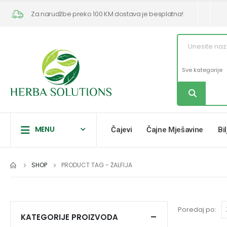
Za narudžbe preko 100 KM dostava je besplatna!
MENU
Čajevi
Čajne Mješavine
Bi
SHOP
PRODUCT TAG -
ŽALFIJA
Poredaj po:
KATEGORIJE PROIZVODA