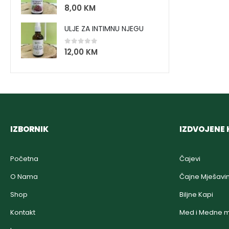
0
out of 5
8,00
KM
ULJE ZA INTIMNU NJEGU
0
out of 5
12,00
KM
IZBORNIK
IZDVOJENE 
Početna
Čajevi
O Nama
Čajne Mješavi
Shop
Biljne Kapi
Kontakt
Med i Medne m