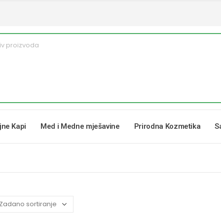
ljne Kapi
Med i Medne mješavine
Prirodna Kozmetika
S