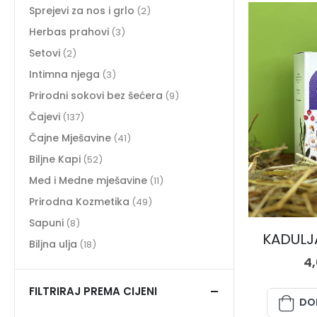
Sprejevi za nos i grlo
(2)
Herbas prahovi
(3)
Setovi
(2)
Intimna njega
(3)
Prirodni sokovi bez šećera
(9)
Čajevi
(137)
Čajne Mješavine
(41)
Biljne Kapi
(52)
Med i Medne mješavine
(11)
Prirodna Kozmetika
(49)
Sapuni
(8)
KADULJA
Biljna ulja
(18)
4
FILTRIRAJ PREMA CIJENI
DO