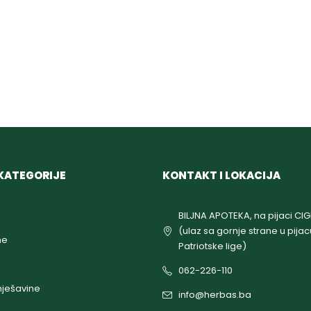
KATEGORIJE
KONTAKT I LOKACIJA
BILJNA APOTEKA, na pijaci CI
(ulaz sa gornje strane u pijac
ne
Patriotske lige)
062-226-110
ješavine
info@herbas.ba