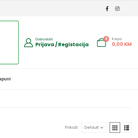
Korpa
0
Dobrodošli
0,00
KM
Prijava / Registacija
apuni
Prikaži: