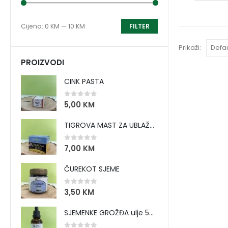
Cijena:
0 KM
—
10 KM
FILTER
Prikaži:
PROIZVODI
CINK PASTA
0
out of 5
5,00
KM
TIGROVA MAST ZA UBLAŽAVANJE BOLOVA I ZAGRIJAVANJE MIŠIĆA
0
out of 5
7,00
KM
ČUREKOT SJEME
0
out of 5
3,50
KM
SJEMENKE GROŽĐA ulje 50 ml