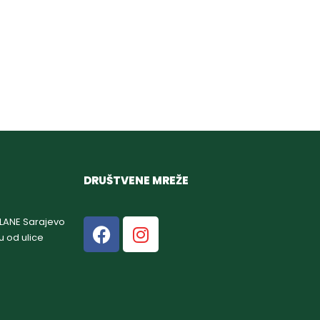
DRUŠTVENE MREŽE
GLANE Sarajevo
u od ulice