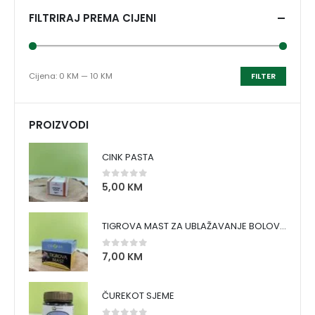
FILTRIRAJ PREMA CIJENI
Cijena:
0 KM
—
10 KM
FILTER
PROIZVODI
CINK PASTA
5,00
KM
0
out of 5
TIGROVA MAST ZA UBLAŽAVANJE BOLOVA I ZAGRIJAVANJE MIŠIĆA
7,00
KM
0
out of 5
ČUREKOT SJEME