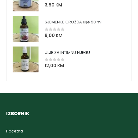
3,50
KM
0
out of 5
SJEMENKE GROŽĐA ulje 50 ml
8,00
KM
0
out of 5
ULJE ZA INTIMNU NJEGU
12,00
KM
0
out of 5
IZBORNIK
Početna