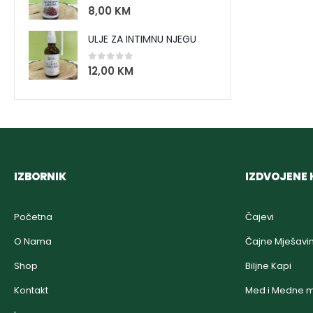
0
out of 5
8,00
KM
ULJE ZA INTIMNU NJEGU
0
out of 5
12,00
KM
IZBORNIK
IZDVOJENE 
Početna
Čajevi
O Nama
Čajne Mješavi
Shop
Biljne Kapi
Kontakt
Med i Medne m