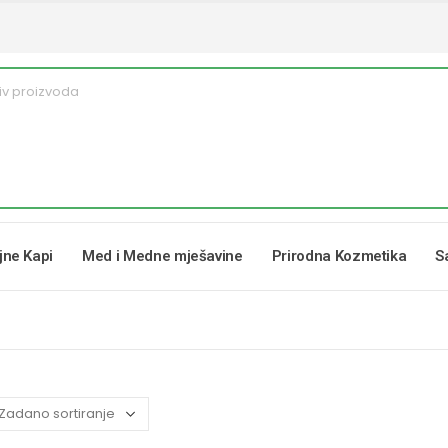
ljne Kapi
Med i Medne mješavine
Prirodna Kozmetika
S