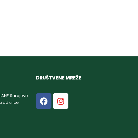
DRUŠTVENE MREŽE
GLANE Sarajevo
u od ulice