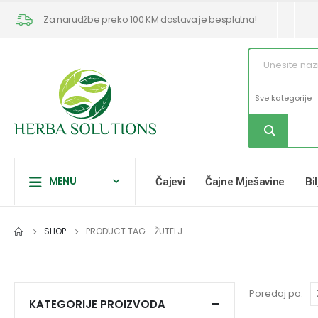
Za narudžbe preko 100 KM dostava je besplatna!
MENU
Čajevi
Čajne Mješavine
Bi
SHOP
PRODUCT TAG -
ŽUTELJ
Poredaj po:
KATEGORIJE PROIZVODA