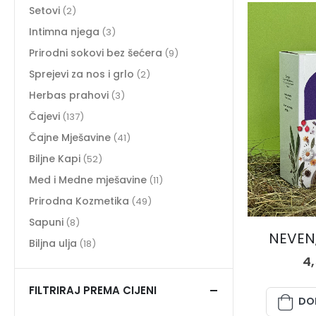
Setovi
(2)
Intimna njega
(3)
Prirodni sokovi bez šećera
(9)
Sprejevi za nos i grlo
(2)
Herbas prahovi
(3)
Čajevi
(137)
Čajne Mješavine
(41)
Biljne Kapi
(52)
Med i Medne mješavine
(11)
Prirodna Kozmetika
(49)
Sapuni
(8)
NEVEN,
Biljna ulja
(18)
4
FILTRIRAJ PREMA CIJENI
DO