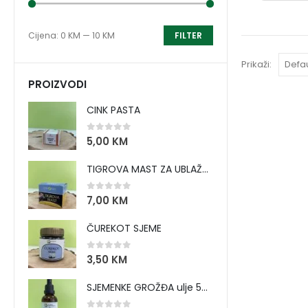
Cijena:
0 KM
—
10 KM
FILTER
Prikaži:
PROIZVODI
CINK PASTA
0
out of 5
5,00
KM
TIGROVA MAST ZA UBLAŽAVANJE BOLOVA I ZAGRIJAVANJE MIŠIĆA
0
out of 5
7,00
KM
ČUREKOT SJEME
0
out of 5
3,50
KM
SJEMENKE GROŽĐA ulje 50 ml