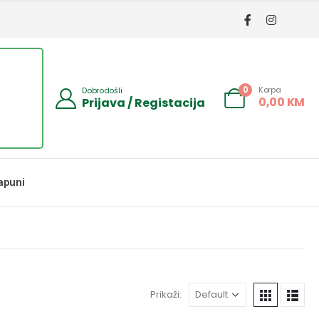
Korpa
0
Dobrodošli
0,00
KM
Prijava / Registacija
apuni
Prikaži: