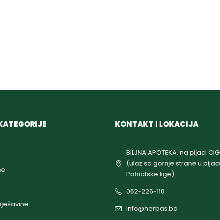
KATEGORIJE
KONTAKT I LOKACIJA
BILJNA APOTEKA, na pijaci CI
(ulaz sa gornje strane u pijac
ne
Patriotske lige)
062-226-110
ješavine
info@herbas.ba