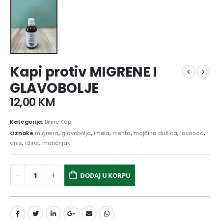
Kapi protiv MIGRENE I
GLAVOBOLJE
12,00
KM
Kategorija:
Biljne Kapi
Oznake
migrena
,
glavobolja
,
imela
,
menta
,
majčina dušica
,
lavanda
,
anis
,
iđirot
,
matičnjak
DODAJ U KORPU