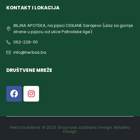
KONTAKT I LOKACIJA
BILJNA APOTEKA, na pijaci CIGLANE Sarajevo (ulaz sa gornje
strane u pijacu od ulice Patriotske lige)
062-226-110
info@herbas.ba
DRUŠTVENE MREŽE
Herba Solutions. © 2023. Sva prava zadržana. Design:
Aktuelno
Design