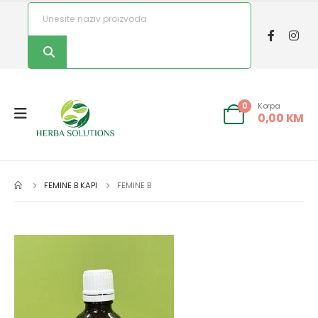
Korpa
0
0,00
KM
FEMINE B KAPI
FEMINE B