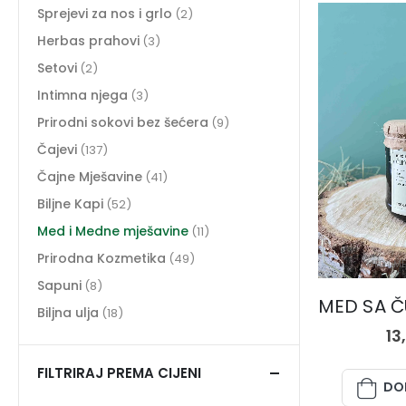
Sprejevi za nos i grlo
(2)
Herbas prahovi
(3)
Setovi
(2)
Intimna njega
(3)
Prirodni sokovi bez šećera
(9)
Čajevi
(137)
Čajne Mješavine
(41)
Biljne Kapi
(52)
Med i Medne mješavine
(11)
Prirodna Kozmetika
(49)
MED I M
Sapuni
(8)
Biljna ulja
(18)
13
FILTRIRAJ PREMA CIJENI
DO