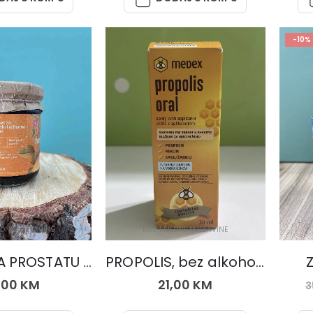
-10%
EDNE MJEŠAVINE
MED I MEDNE MJEŠAVINE
PEKMEZ ZA PROSTATU I URINARNE TEGOBE 250 gr.
PROPOLIS, bez alkohola
,00
KM
21,00
KM
3