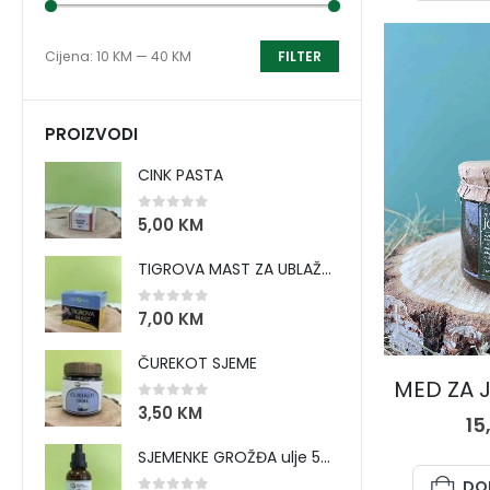
Cijena:
10 KM
—
40 KM
FILTER
PROIZVODI
CINK PASTA
0
out of 5
5,00
KM
TIGROVA MAST ZA UBLAŽAVANJE BOLOVA I ZAGRIJAVANJE MIŠIĆA
0
out of 5
7,00
KM
MED I M
ČUREKOT SJEME
MED ZA J
0
out of 5
3,50
KM
15
SJEMENKE GROŽĐA ulje 50 ml
DO