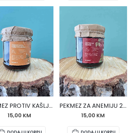
MED I MEDNE MJEŠAVINE
MED I MEDNE MJEŠAVINE
PEKMEZ PROTIV KAŠLJA I BRONHITISA 250 gr.
PEKMEZ ZA ANEMIJU 250 gr.
15,00
KM
15,00
KM
DODAJ U KORPU
DODAJ U KORPU