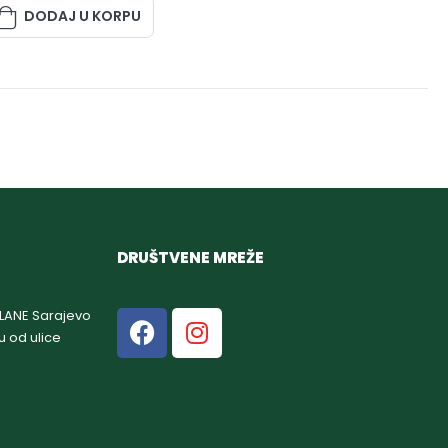
DODAJ U KORPU
DRUŠTVENE MREŽE
GLANE Sarajevo
u od ulice