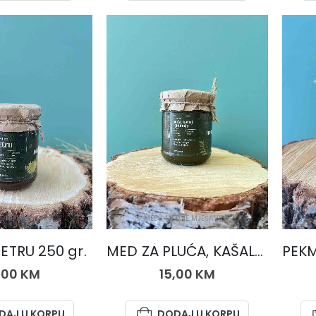
EDNE MJEŠAVINE
MED I MEDNE MJEŠAVINE
ETRU 250 gr.
MED ZA PLUĆA, KAŠALJ I GRLOBOLJU 250 gr.
,00
KM
15,00
KM
DAJ U KORPU
DODAJ U KORPU