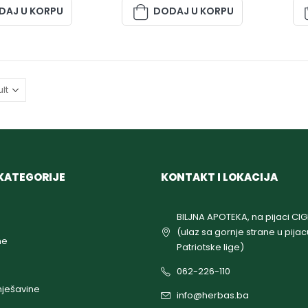
DAJ U KORPU
DODAJ U KORPU
KATEGORIJE
KONTAKT I LOKACIJA
BILJNA APOTEKA, na pijaci CI
(ulaz sa gornje strane u pijac
ne
Patriotske lige)
062-226-110
ješavine
info@herbas.ba