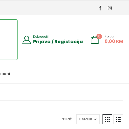
Korpa
0
Dobrodošli
0,00
KM
Prijava / Registacija
apuni
Prikaži: