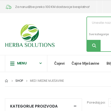
Za narudžbe preko 100 KM dostava je besplatna!
MENU
Čajevi
Čajne Mješavine
Bi
SHOP
MED I MEDNE MJEŠAVINE
Poredaj po:
KATEGORIJE PROIZVODA