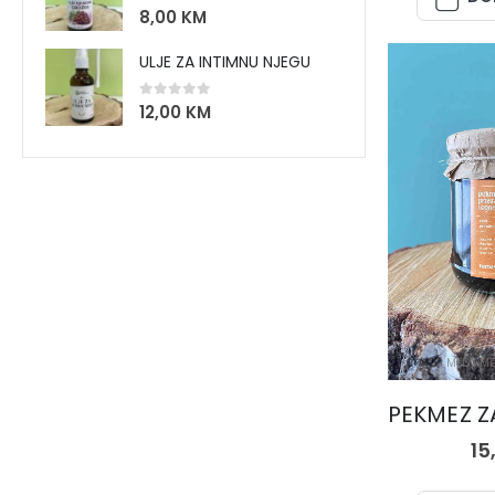
0
out of 5
8,00
KM
ULJE ZA INTIMNU NJEGU
0
out of 5
12,00
KM
MED I M
15