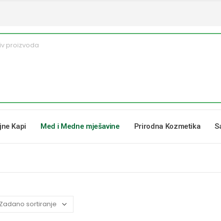
ljne Kapi
Med i Medne mješavine
Prirodna Kozmetika
S