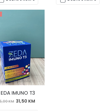
MED I MEDNE MJEŠAVINE
ZEDA IMUNO T3
31,50
KM
5,00
KM