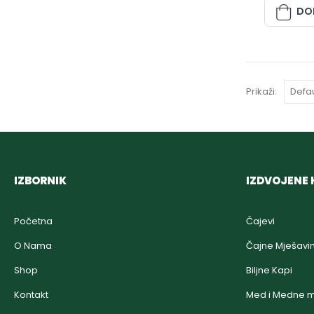
DO
Prikaži:
IZBORNIK
IZDVOJENE 
Početna
Čajevi
O Nama
Čajne Mješavi
Shop
Biljne Kapi
Kontakt
Med i Medne m