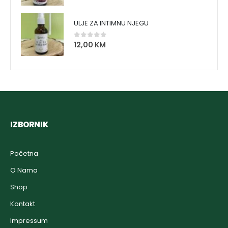
ULJE ZA INTIMNU NJEGU
12,00
KM
0
out of 5
IZBORNIK
Početna
O Nama
Shop
Kontakt
Impressum