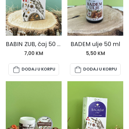
ČAJEVI
PRIRODNA KOZMETIKA
,
BILJNA ULJA
BABIN ZUB, čaj 50 gr.
BADEM ulje 50 ml
7,00
KM
5,50
KM
DODAJ U KORPU
DODAJ U KORPU