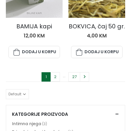
BILJNE KAPI
ČAJEVI
BAMIJA kapi
BOKVICA, čaj 50 gr.
12,00
KM
4,00
KM
DODAJ U KORPU
DODAJ U KORPU
…
1
2
27
KATEGORIJE PROIZVODA
Intimna njega
(3)