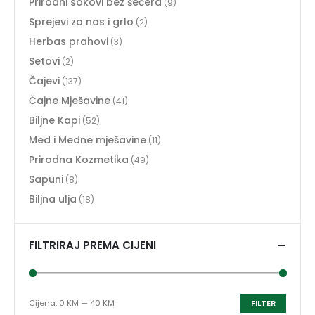
Prirodni sokovi bez šećera
(9)
Sprejevi za nos i grlo
(2)
Herbas prahovi
(3)
Setovi
(2)
Čajevi
(137)
Čajne Mješavine
(41)
Biljne Kapi
(52)
Med i Medne mješavine
(11)
Prirodna Kozmetika
(49)
Sapuni
(8)
Biljna ulja
(18)
FILTRIRAJ PREMA CIJENI
Cijena:
0 KM
—
40 KM
FILTER