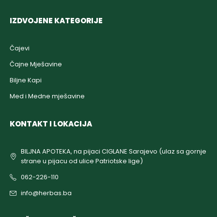
IZDVOJENE KATEGORIJE
Čajevi
Čajne Mješavine
Biljne Kapi
Med i Medne mješavine
KONTAKT I LOKACIJA
BILJNA APOTEKA, na pijaci CIGLANE Sarajevo (ulaz sa gornje
strane u pijacu od ulice Patriotske lige)
062-226-110
info@herbas.ba