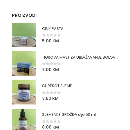
PROIZVODI
CINK PASTA
5,00
KM
0
out of 5
TIGROVA MAST ZA UBLAŽAVANJE BOLOVA I ZAGRIJAVANJE MIŠIĆA
7,00
KM
0
out of 5
ČUREKOT SJEME
3,50
KM
0
out of 5
SJEMENKE GROŽĐA ulje 50 ml
8,00
KM
0
out of 5