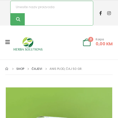
Korpa
0
0,00
KM
SHOP
ČAJEVI
ANIS PLOD, ČAJ 50 GR.