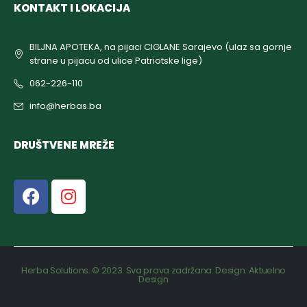
KONTAKT I LOKACIJA
BILJNA APOTEKA, na pijaci CIGLANE Sarajevo (ulaz sa gornje
strane u pijacu od ulice Patriotske lige)
062-226-110
info@herbas.ba
DRUŠTVENE MREŽE
Herba Solutions. © 2023. Sva prava zadržana. Design:
Aktuelno
Design