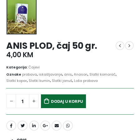
ANIS PLOD, čaj 50 gr.
4,00
KM
Kategorija:
Čajevi
Oznake
probava
,
iskašljavanje
,
anis
,
Anason
,
Slatki komorač
,
Slatki kopar
,
Slatki kumin
,
Slatki januš
,
Loša probava
DODAJ U KORPU