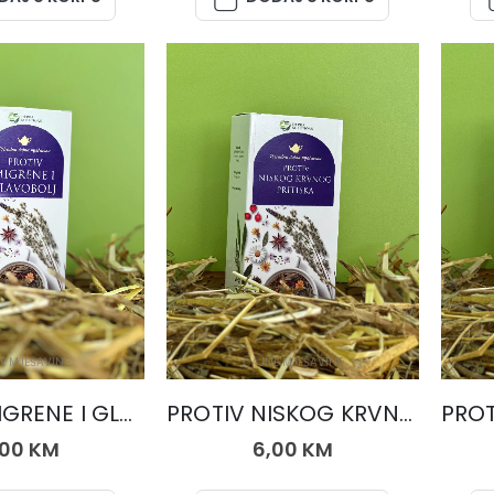
E MJEŠAVINE
ČAJNE MJEŠAVINE
PROTIV MIGRENE I GLAVOBOLJE, čaj 50 gr.
PROTIV NISKOG KRVNOG PRITISKA, čaj 50 gr.
,00
KM
6,00
KM