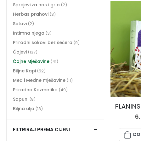
Sprejevi za nos i grlo
(2)
Herbas prahovi
(3)
Setovi
(2)
Intimna njega
(3)
Prirodni sokovi bez šećera
(9)
Čajevi
(137)
Čajne Mješavine
(41)
Biljne Kapi
(52)
Med i Medne mješavine
(11)
Prirodna Kozmetika
(49)
ČAJN
Sapuni
(8)
PLANINSK
Biljna ulja
(18)
6
FILTRIRAJ PREMA CIJENI
DO