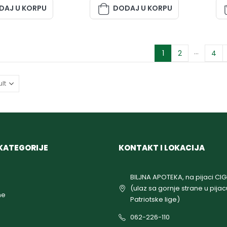
DAJ U KORPU
DODAJ U KORPU
…
1
2
4
KATEGORIJE
KONTAKT I LOKACIJA
BILJNA APOTEKA, na pijaci CI
(ulaz sa gornje strane u pijac
ne
Patriotske lige)
062-226-110