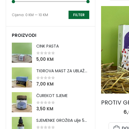
Cijena:
0 KM
—
10 KM
FILTER
PROIZVODI
CINK PASTA
0
out of 5
5,00
KM
TIGROVA MAST ZA UBLAŽAVANJE BOLOVA I ZAGRIJAVANJE MIŠIĆA
0
out of 5
7,00
KM
ČAJN
ČUREKOT SJEME
0
out of 5
3,50
KM
6
SJEMENKE GROŽĐA ulje 50 ml
DO