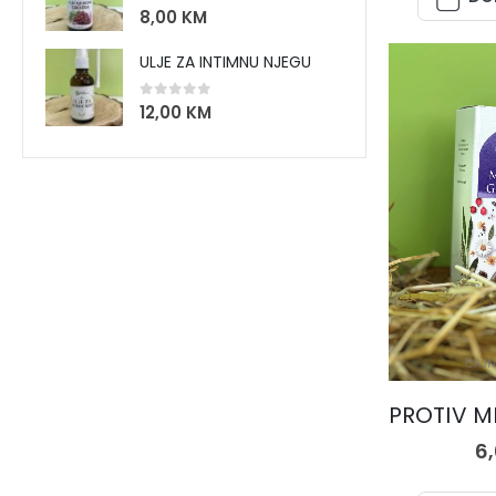
0
out of 5
8,00
KM
ULJE ZA INTIMNU NJEGU
0
out of 5
12,00
KM
ČAJN
6