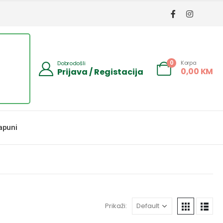
Korpa
0
Dobrodošli
0,00
KM
Prijava / Registacija
apuni
Prikaži: