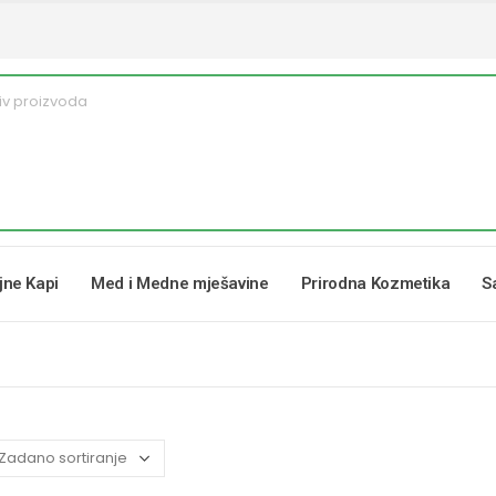
ljne Kapi
Med i Medne mješavine
Prirodna Kozmetika
S