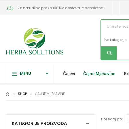
Za narudžbe preko 100 KM dostava je besplatna!
MENU
Čajevi
Čajne Mješavine
Bi
SHOP
ČAJNE MJEŠAVINE
Poredaj po:
KATEGORIJE PROIZVODA