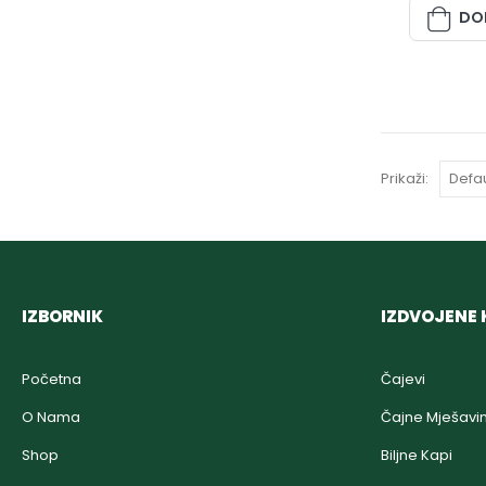
DO
Prikaži:
IZBORNIK
IZDVOJENE 
Početna
Čajevi
O Nama
Čajne Mješavi
Shop
Biljne Kapi