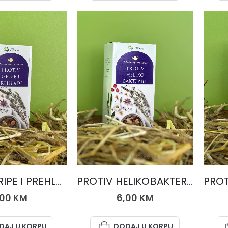
E MJEŠAVINE
ČAJNE MJEŠAVINE
PROTIV GRIPE I PREHLADE, čaj 50 gr.
PROTIV HELIKOBAKTERIJE, čaj 50 gr.
,00
KM
6,00
KM
DAJ U KORPU
DODAJ U KORPU