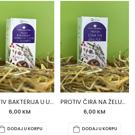
ČAJNE MJEŠAVINE
ČAJNE MJEŠAVINE
PROTIV BAKTERIJA U URINU ZA TRUDNICE I DJECU, čaj 50 gr.
PROTIV ČIRA NA ŽELUCU, čaj 50 gr.
6,00
KM
6,00
KM
DODAJ U KORPU
DODAJ U KORPU