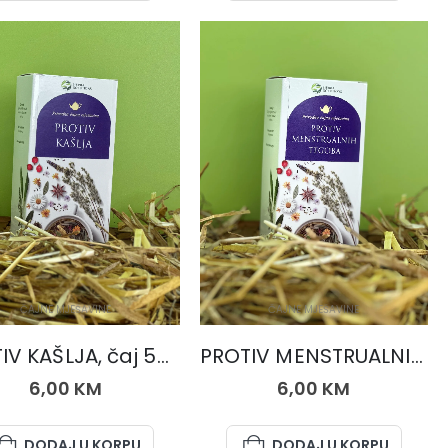
ČAJNE MJEŠAVINE
ČAJNE MJEŠAVINE
PROTIV KAŠLJA, čaj 50 gr.
PROTIV MENSTRUALNIH TEGOBA, čaj 50 gr.
6,00
KM
6,00
KM
DODAJ U KORPU
DODAJ U KORPU