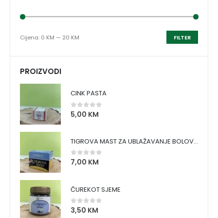
Cijena:
0 KM
—
20 KM
FILTER
PROIZVODI
CINK PASTA
5,00
KM
0
out of 5
TIGROVA MAST ZA UBLAŽAVANJE BOLOVA I ZAGRIJAVANJE MIŠIĆA
7,00
KM
0
out of 5
ČUREKOT SJEME
3,50
KM
0
out of 5