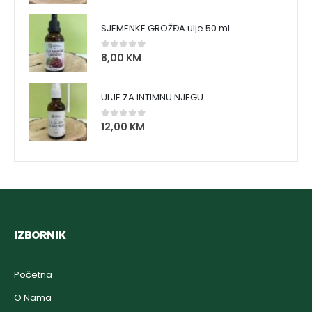
SJEMENKE GROŽĐA ulje 50 ml
8,00
KM
0
out of 5
ULJE ZA INTIMNU NJEGU
12,00
KM
0
out of 5
IZBORNIK
Početna
O Nama