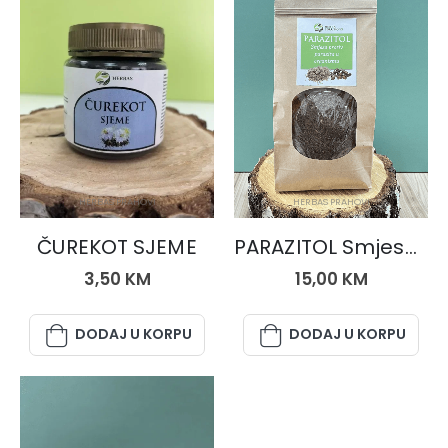
HERBAS PRAHOVI
HERBAS PRAHOVI
ČUREKOT SJEME
PARAZITOL Smjesa protiv parazita u organizmu 550 gr.
3,50
KM
15,00
KM
DODAJ U KORPU
DODAJ U KORPU