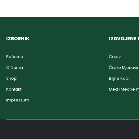
IZBORNIK
IZDVOJENE 
Početna
Čajevi
O Nama
Čajne Mješavi
Shop
Biljne Kapi
Kontakt
Med i Medne m
Impressum