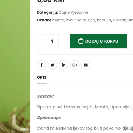
Kategorija:
Čajne Mješavine
Oznake
menta
,
majčina dušica
,
kadulja
,
šipurak
,
hi
DODAJ U KORPU
OPIS
Sastav:
Šipurak plod, Hibiskus cvijet, Menta, Lipa cvijet
Djelovanje:
Čajna mješavina ljekovitog bilja povoljno djeluje