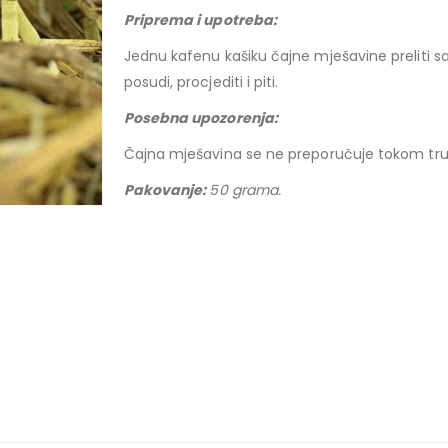
Priprema i upotreba:
Jednu kafenu kašiku čajne mješavine preliti sa 
posudi, procjediti i piti.
Posebna upoz
Čajna mješavina se ne preporučuje tokom trudn
Pakovanje:
50 grama.