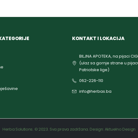
KATEGORIJE
KONTAKT I LOKACIJA
BILJNA APOTEKA, na pijaci CI
(ulaz sa gornje strane u pijac
ne
Patriotske lige)
062-226-110
ješavine
info@herbas.ba
Herba Solutions. © 2023. Sva prava zadržana. Design:
Aktuelno Design