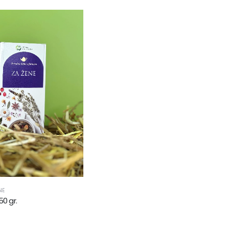
NE
50 gr.