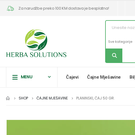
Za narudžbe preko 100 KM dostava je besplatna!
MENU
Čajevi
Čajne Mješavine
Bi
SHOP
ČAJNE MJEŠAVINE
PLANINSKI, ČAJ 50 GR.