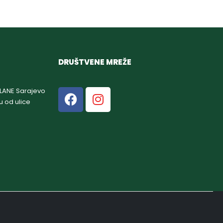
DRUŠTVENE MREŽE
GLANE Sarajevo
u od ulice