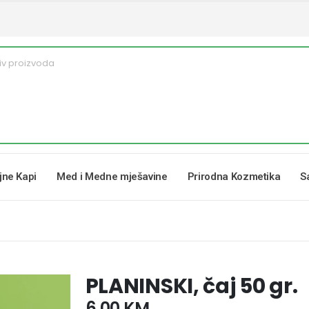
ljne Kapi
Med i Medne mješavine
Prirodna Kozmetika
S
PLANINSKI, čaj 50 gr.
6,00
KM