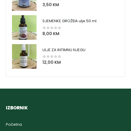
3,50
KM
0
out of 5
SJEMENKE GROŽĐA ulje 50 ml
8,00
KM
0
out of 5
ULJE ZA INTIMNU NJEGU
12,00
KM
0
out of 5
IZBORNIK
Početna