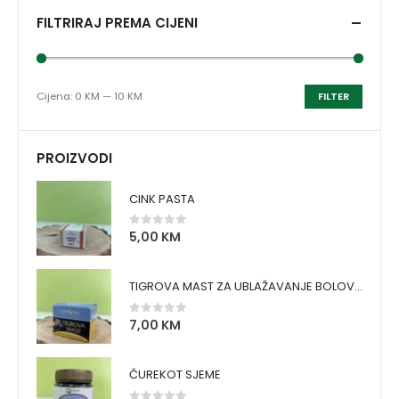
FILTRIRAJ PREMA CIJENI
Cijena:
0 KM
—
10 KM
FILTER
PROIZVODI
CINK PASTA
5,00
KM
0
out of 5
TIGROVA MAST ZA UBLAŽAVANJE BOLOVA I ZAGRIJAVANJE MIŠIĆA
7,00
KM
0
out of 5
ČUREKOT SJEME