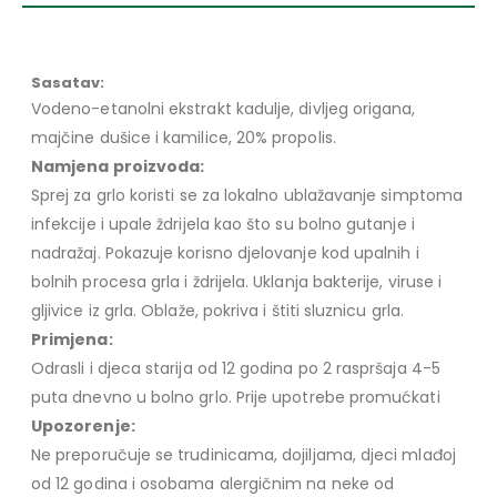
Sasatav:
Vodeno-etanolni ekstrakt kadulje, divljeg origana,
majčine dušice i kamilice, 20% propolis.
Namjena proizvoda:
Sprej za grlo koristi se za lokalno ublažavanje simptoma
infekcije i upale ždrijela kao što su bolno gutanje i
nadražaj. Pokazuje korisno djelovanje kod upalnih i
bolnih procesa grla i ždrijela. Uklanja bakterije, viruse i
gljivice iz grla. Oblaže, pokriva i štiti sluznicu grla.
Primjena:
Odrasli i djeca starija od 12 godina po 2 raspršaja 4-5
puta dnevno u bolno grlo. Prije upotrebe promućkati
Upozorenje:
Ne preporučuje se trudinicama, dojiljama, djeci mlađoj
od 12 godina i osobama alergičnim na neke od