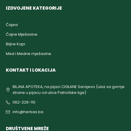
IZDVOJENE KATEGORIJE
Čajevi
Čajne Mješavine
Biljne Kapi
Med i Medne mješavine
KONTAKT I LOKACIJA
BILJNA APOTEKA, na pijaci CIGLANE Sarajevo (ulaz sa gornje
strane u pijacu od ulice Patriotske lige)
062-226-110
info@herbas.ba
DRUŠTVENE MREŽE