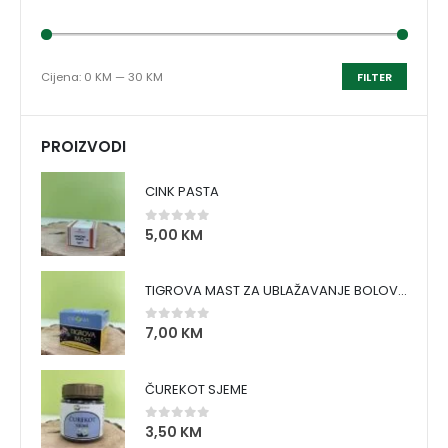
Cijena:
0 KM
—
30 KM
FILTER
PROIZVODI
CINK PASTA
5,00
KM
0
out of 5
TIGROVA MAST ZA UBLAŽAVANJE BOLOVA I ZAGRIJAVANJE MIŠIĆA
7,00
KM
0
out of 5
ČUREKOT SJEME
3,50
KM
0
out of 5