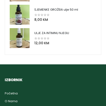
SJEMENKE GROŽĐA ulje 50 ml
8,00
KM
0
out of 5
ULJE ZA INTIMNU NJEGU
12,00
KM
0
out of 5
IZBORNIK
Početna
O Nama