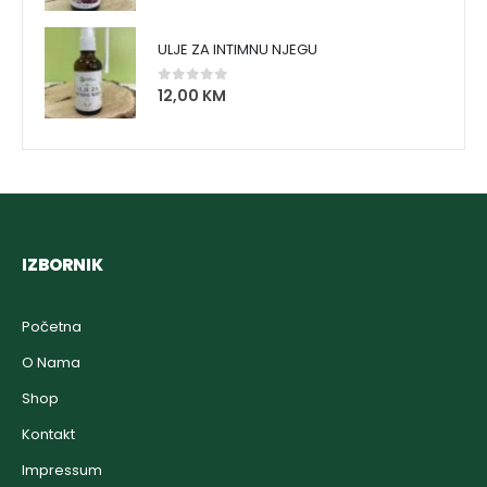
ULJE ZA INTIMNU NJEGU
12,00
KM
0
out of 5
IZBORNIK
Početna
O Nama
Shop
Kontakt
Impressum