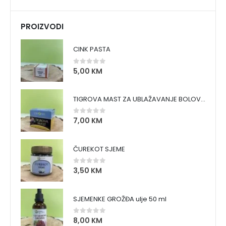
PROIZVODI
CINK PASTA
5,00
KM
0
out of 5
TIGROVA MAST ZA UBLAŽAVANJE BOLOVA I ZAGRIJAVANJE MIŠIĆA
7,00
KM
0
out of 5
ČUREKOT SJEME
3,50
KM
0
out of 5
SJEMENKE GROŽĐA ulje 50 ml
8,00
KM
0
out of 5