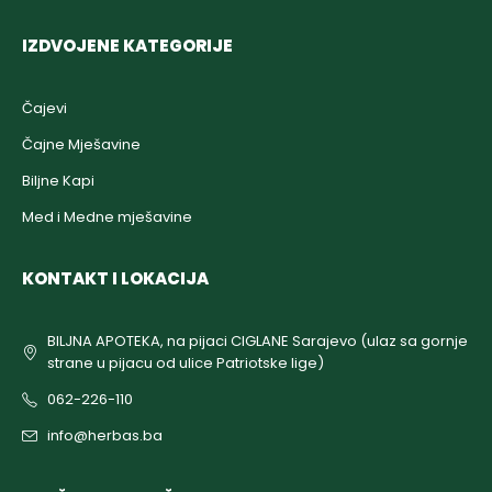
IZDVOJENE KATEGORIJE
Čajevi
Čajne Mješavine
Biljne Kapi
Med i Medne mješavine
KONTAKT I LOKACIJA
BILJNA APOTEKA, na pijaci CIGLANE Sarajevo (ulaz sa gornje
strane u pijacu od ulice Patriotske lige)
062-226-110
info@herbas.ba