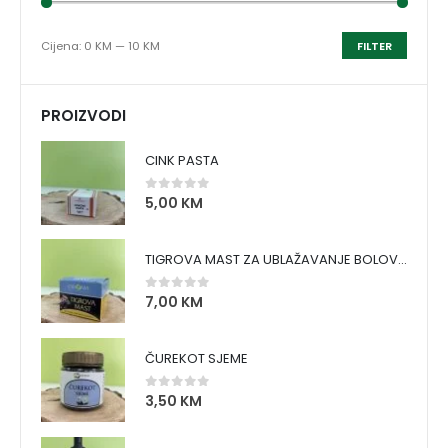
Cijena:
0 KM
—
10 KM
FILTER
PROIZVODI
CINK PASTA
5,00
KM
0
out of 5
TIGROVA MAST ZA UBLAŽAVANJE BOLOVA I ZAGRIJAVANJE MIŠIĆA
7,00
KM
0
out of 5
ČUREKOT SJEME
3,50
KM
0
out of 5