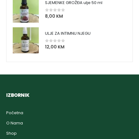
SJEMENKE GROŽĐA ulje 50 ml
8,00
KM
0
out of 5
ULJE ZA INTIMNU NJEGU
12,00
KM
0
out of 5
IZBORNIK
Početna
O Nama
Shop