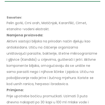
Sasatav:
Pelin gorki, Crni orah, Matičnjak, Karanfilić, Cimet,
etanolno-vodeni ekstrakt.
Namjena proizvoda:
Aktivni sastojci biljaka na prirodan način djeluju kao
antioksidans. Utiču na čišćenje organizama
uništavajući parazite, bakterije, štetne mikroogranizme
i gljivice (Kandida) u crijevima, gušterači i jetri. Aktivne
komponente biljaka, omogućavaju da se unište ne
samo paraziti nego i njihove ličinke i jajašca. Utiču na
poboljšavanje rada jetre i žučnog mjehura. Koriste se
kod usnih ranica, herpesa i bradavica.
Primjena:
Prije upotrebe bočicu promućkati. Uzimati 3 puta
dnevno nakapati po 30 kapi u 100 ml mlake vode i