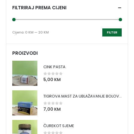
FILTRIRAJ PREMA CIJENI
Cijena:
0 KM
—
20 KM
FILTER
PROIZVODI
CINK PASTA
5,00
KM
0
out of 5
TIGROVA MAST ZA UBLAŽAVANJE BOLOVA I ZAGRIJAVANJE MIŠIĆA
7,00
KM
0
out of 5
ČUREKOT SJEME