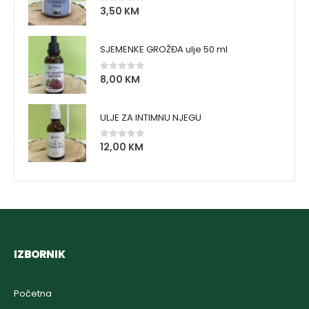
3,50
KM
0
out of 5
SJEMENKE GROŽĐA ulje 50 ml
8,00
KM
0
out of 5
ULJE ZA INTIMNU NJEGU
12,00
KM
0
out of 5
IZBORNIK
Početna