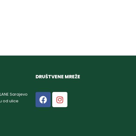
DRUŠTVENE MREŽE
GLANE Sarajevo
u od ulice