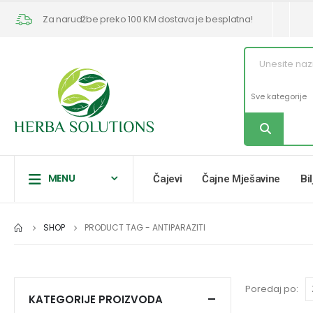
Za narudžbe preko 100 KM dostava je besplatna!
MENU
Čajevi
Čajne Mješavine
Bi
SHOP
PRODUCT TAG -
ANTIPARAZITI
Poredaj po:
KATEGORIJE PROIZVODA