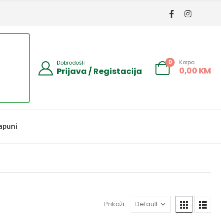
Korpa
0
Dobrodošli
0,00
KM
Prijava / Registacija
apuni
Prikaži: