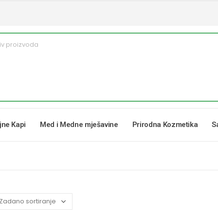
ljne Kapi
Med i Medne mješavine
Prirodna Kozmetika
S