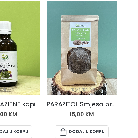
LJNE KAPI
HERBAS PRAHOVI
AZITNE kapi
PARAZITOL Smjesa protiv parazita u organizmu 550 gr.
,00
KM
15,00
KM
DAJ U KORPU
DODAJ U KORPU