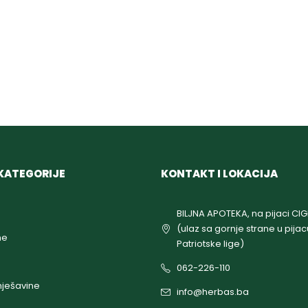
KATEGORIJE
KONTAKT I LOKACIJA
BILJNA APOTEKA, na pijaci CI
(ulaz sa gornje strane u pijac
ne
Patriotske lige)
062-226-110
ješavine
info@herbas.ba