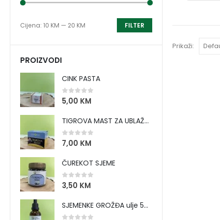
Cijena:
10 KM
—
20 KM
FILTER
Prikaži:
PROIZVODI
CINK PASTA
0
out of 5
5,00
KM
TIGROVA MAST ZA UBLAŽAVANJE BOLOVA I ZAGRIJAVANJE MIŠIĆA
0
out of 5
7,00
KM
ČUREKOT SJEME
0
out of 5
3,50
KM
SJEMENKE GROŽĐA ulje 50 ml