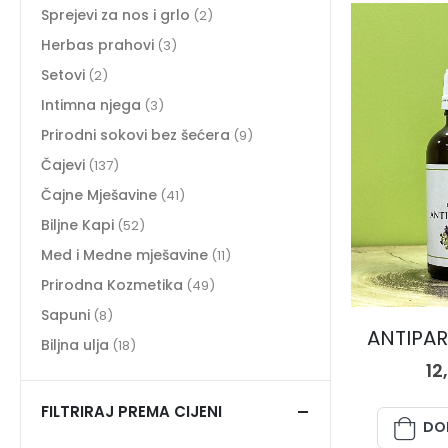
Sprejevi za nos i grlo
(2)
Herbas prahovi
(3)
Setovi
(2)
Intimna njega
(3)
Prirodni sokovi bez šećera
(9)
Čajevi
(137)
Čajne Mješavine
(41)
Biljne Kapi
(52)
Med i Medne mješavine
(11)
Prirodna Kozmetika
(49)
BI
Sapuni
(8)
ANTIPAR
Biljna ulja
(18)
12
FILTRIRAJ PREMA CIJENI
DO