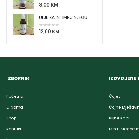
0
out of 5
8,00
KM
ULJE ZA INTIMNU NJEGU
0
out of 5
12,00
KM
IZBORNIK
IZDVOJENE 
Početna
Čajevi
O Nama
Čajne Mješavi
Shop
Biljne Kapi
Kontakt
Med i Medne m