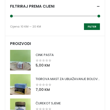
FILTRIRAJ PREMA CIJENI
Cijena:
10 KM
—
20 KM
FILTER
PROIZVODI
CINK PASTA
5,00
KM
0
out of 5
TIGROVA MAST ZA UBLAŽAVANJE BOLOVA I ZAGRIJAVANJE MIŠIĆA
7,00
KM
0
out of 5
ČUREKOT SJEME