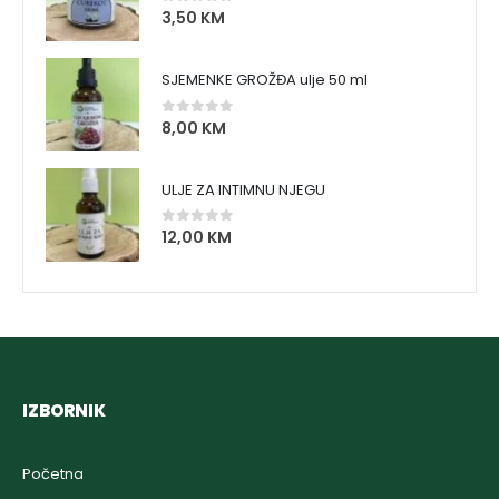
3,50
KM
0
out of 5
SJEMENKE GROŽĐA ulje 50 ml
8,00
KM
0
out of 5
ULJE ZA INTIMNU NJEGU
12,00
KM
0
out of 5
IZBORNIK
Početna