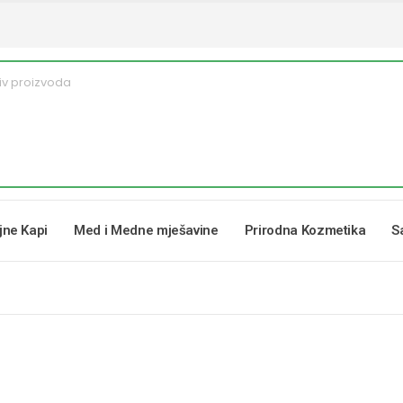
ljne Kapi
Med i Medne mješavine
Prirodna Kozmetika
S