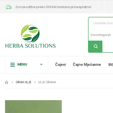
Za narudžbe preko 100 KM dostava je besplatna!
MENU
Čajevi
Čajne Mješavine
Bi
ORAH ULJE
ULJE ORAHA