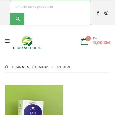
Korpa
0
0,00
KM
LAN SJEME, ČAJ 50 GR.
LAN SJEME