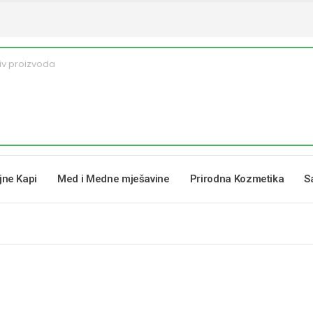
ljne Kapi
Med i Medne mješavine
Prirodna Kozmetika
S