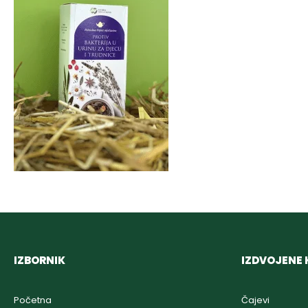
IZBORNIK
IZDVOJENE 
Početna
Čajevi