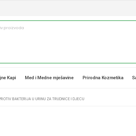
ljne Kapi
Med i Medne mješavine
Prirodna Kozmetika
S
PROTIV BAKTERIJA U URINU ZA TRUDNICE I DJECU