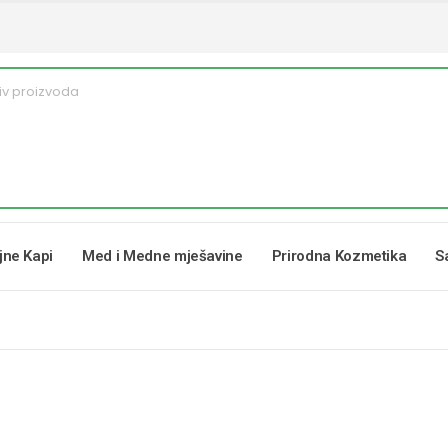
ljne Kapi
Med i Medne mješavine
Prirodna Kozmetika
S