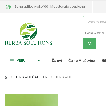
Za narudžbe preko 100 KM dostava je besplatna!
MENU
Čajevi
Čajne Mješavine
Bi
PELIN SLATKI, ČAJ 50 GR.
PELIN SLATKI