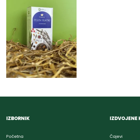
IZBORNIK
IZDVOJENE 
Početna
Čajevi