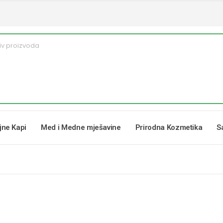
ljne Kapi
Med i Medne mješavine
Prirodna Kozmetika
S