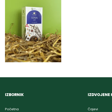
IZBORNIK
IZDVOJENE 
Početna
Čajevi