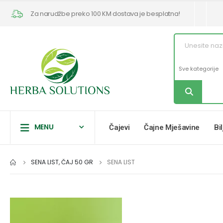
Za narudžbe preko 100 KM dostava je besplatna!
MENU
Čajevi
Čajne Mješavine
Bi
SENA LIST, ČAJ 50 GR
SENA LIST