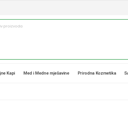
ljne Kapi
Med i Medne mješavine
Prirodna Kozmetika
S