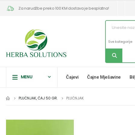
Za narudžbe preko 100 KM dostava je besplatna!
MENU
Čajevi
Čajne Mješavine
Bi
PLUĆNJAK, ČAJ 50 GR.
PLUĆNJAK