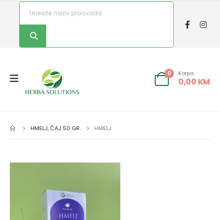
Korpa
0
0,00
KM
HMELJ, ČAJ 50 GR.
HMELJ