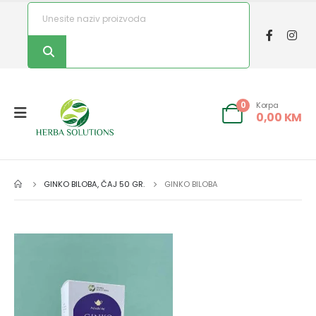
Korpa
0
0,00
KM
GINKO BILOBA, ČAJ 50 GR.
GINKO BILOBA