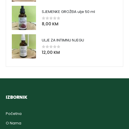
SJEMENKE GROŽĐA ulje 50 ml
8,00
KM
0
out of 5
ULJE ZA INTIMNU NJEGU
12,00
KM
0
out of 5
IZBORNIK
Početna
O Nama