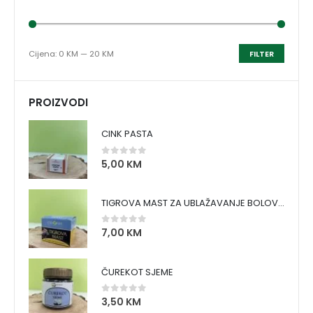
Cijena:
0 KM
—
20 KM
FILTER
PROIZVODI
CINK PASTA
5,00
KM
0
out of 5
TIGROVA MAST ZA UBLAŽAVANJE BOLOVA I ZAGRIJAVANJE MIŠIĆA
7,00
KM
0
out of 5
ČUREKOT SJEME
3,50
KM
0
out of 5