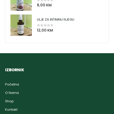
8,00
KM
0
out of 5
ULJE ZA INTIMNU NJEGU
12,00
KM
0
out of 5
IZBORNIK
Početna
O Nama
Shop
Kontakt