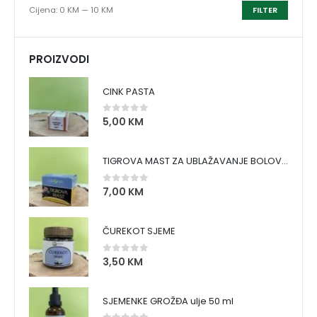
Cijena:
0 KM
—
10 KM
FILTER
PROIZVODI
CINK PASTA
5,00
KM
0
out of 5
TIGROVA MAST ZA UBLAŽAVANJE BOLOVA I ZAGRIJAVANJE MIŠIĆA
7,00
KM
0
out of 5
ČUREKOT SJEME
3,50
KM
0
out of 5
SJEMENKE GROŽĐA ulje 50 ml