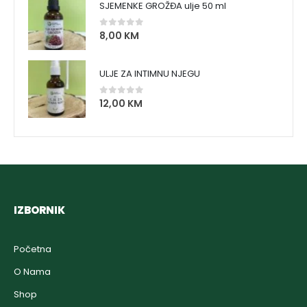
SJEMENKE GROŽĐA ulje 50 ml
8,00
KM
0
out of 5
ULJE ZA INTIMNU NJEGU
12,00
KM
0
out of 5
IZBORNIK
Početna
O Nama
Shop