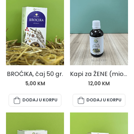
ČAJEVI
BILJNE KAPI
BROĆIKA, čaj 50 gr.
Kapi za ŽENE (miomi, ciste i infekcije)
5,00
KM
12,00
KM
DODAJ U KORPU
DODAJ U KORPU