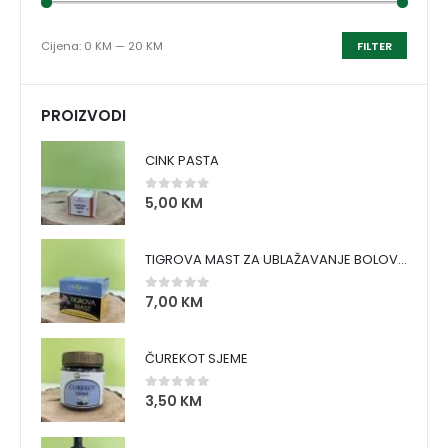
Cijena:
0 KM
—
20 KM
FILTER
PROIZVODI
CINK PASTA
5,00
KM
0
out of 5
TIGROVA MAST ZA UBLAŽAVANJE BOLOVA I ZAGRIJAVANJE MIŠIĆA
7,00
KM
0
out of 5
ČUREKOT SJEME
3,50
KM
0
out of 5