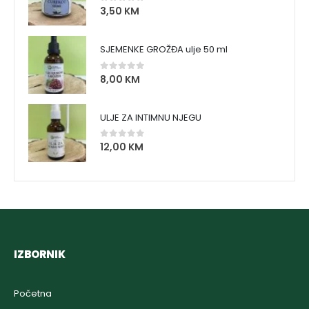
3,50
KM
0
out of 5
SJEMENKE GROŽĐA ulje 50 ml
8,00
KM
0
out of 5
ULJE ZA INTIMNU NJEGU
12,00
KM
0
out of 5
IZBORNIK
Početna