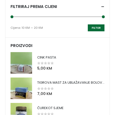
FILTRIRAJ PREMA CIJENI
Cijena:
10 KM
—
20 KM
FILTER
PROIZVODI
CINK PASTA
5,00
KM
0
out of 5
TIGROVA MAST ZA UBLAŽAVANJE BOLOVA I ZAGRIJAVANJE MIŠIĆA
7,00
KM
0
out of 5
ČUREKOT SJEME