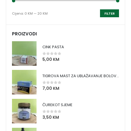
Cijena:
0 KM
—
20 KM
FILTER
PROIZVODI
CINK PASTA
5,00
KM
0
out of 5
TIGROVA MAST ZA UBLAŽAVANJE BOLOVA I ZAGRIJAVANJE MIŠIĆA
7,00
KM
0
out of 5
ČUREKOT SJEME
3,50
KM
0
out of 5