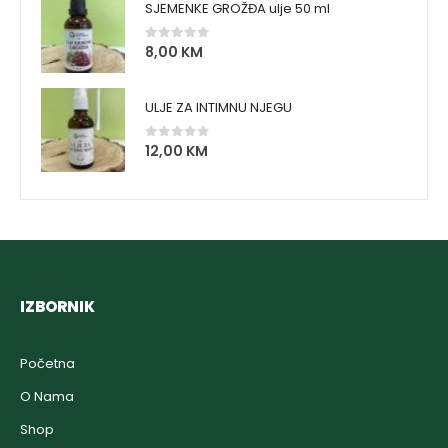
SJEMENKE GROŽĐA ulje 50 ml
8,00
KM
0
out of 5
ULJE ZA INTIMNU NJEGU
12,00
KM
0
out of 5
IZBORNIK
Početna
O Nama
Shop