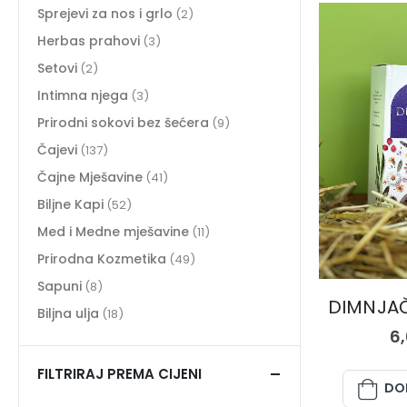
Sprejevi za nos i grlo
(2)
Herbas prahovi
(3)
Setovi
(2)
Intimna njega
(3)
Prirodni sokovi bez šećera
(9)
Čajevi
(137)
Čajne Mješavine
(41)
Biljne Kapi
(52)
Med i Medne mješavine
(11)
Prirodna Kozmetika
(49)
Sapuni
(8)
DIMNJAČA
Biljna ulja
(18)
6
FILTRIRAJ PREMA CIJENI
DO