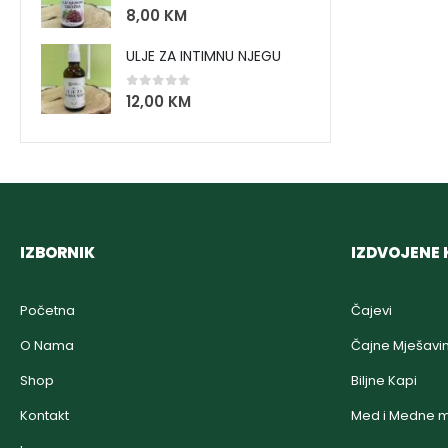
0
out of 5
8,00
KM
ULJE ZA INTIMNU NJEGU
0
out of 5
12,00
KM
IZBORNIK
IZDVOJENE 
Početna
Čajevi
O Nama
Čajne Mješavi
Shop
Biljne Kapi
Kontakt
Med i Medne m