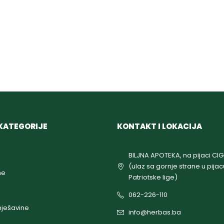
KATEGORIJE
KONTAKT I LOKACIJA
BILJNA APOTEKA, na pijaci CI
(ulaz sa gornje strane u pijac
ne
Patriotske lige)
062-226-110
ješavine
info@herbas.ba