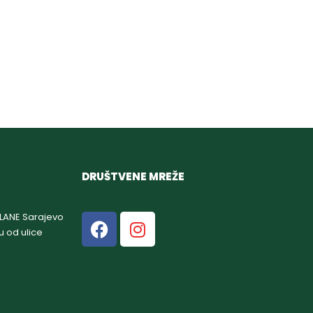
DRUŠTVENE MREŽE
GLANE Sarajevo
u od ulice