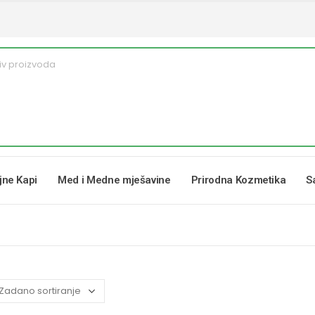
ljne Kapi
Med i Medne mješavine
Prirodna Kozmetika
S