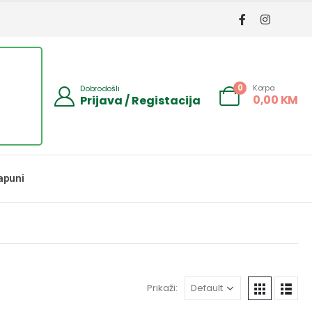
Korpa
0
Dobrodošli
0,00
KM
Prijava / Registacija
apuni
Prikaži: