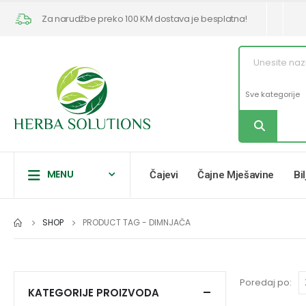
Za narudžbe preko 100 KM dostava je besplatna!
MENU
Čajevi
Čajne Mješavine
Bi
SHOP
PRODUCT TAG -
DIMNJAČA
Poredaj po:
KATEGORIJE PROIZVODA