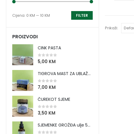
Cijena:
0 KM
—
10 KM
FILTER
Prikaži:
PROIZVODI
CINK PASTA
0
out of 5
5,00
KM
TIGROVA MAST ZA UBLAŽAVANJE BOLOVA I ZAGRIJAVANJE MIŠIĆA
0
out of 5
7,00
KM
ČUREKOT SJEME
0
out of 5
3,50
KM
SJEMENKE GROŽĐA ulje 50 ml