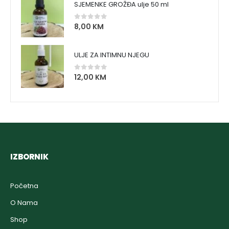
SJEMENKE GROŽĐA ulje 50 ml
8,00
KM
0
out of 5
ULJE ZA INTIMNU NJEGU
12,00
KM
0
out of 5
IZBORNIK
Početna
O Nama
Shop