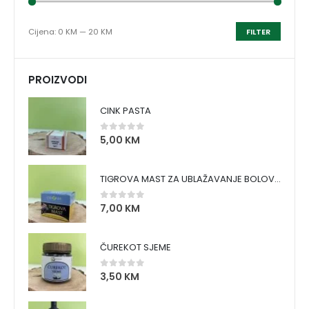
Cijena:
0 KM
—
20 KM
FILTER
PROIZVODI
CINK PASTA
5,00
KM
0
out of 5
TIGROVA MAST ZA UBLAŽAVANJE BOLOVA I ZAGRIJAVANJE MIŠIĆA
7,00
KM
0
out of 5
ČUREKOT SJEME
3,50
KM
0
out of 5