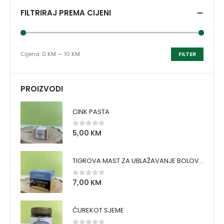
FILTRIRAJ PREMA CIJENI
Cijena:
0 KM
—
10 KM
FILTER
PROIZVODI
CINK PASTA
5,00
KM
0
out of 5
TIGROVA MAST ZA UBLAŽAVANJE BOLOVA I ZAGRIJAVANJE MIŠIĆA
7,00
KM
0
out of 5
ČUREKOT SJEME