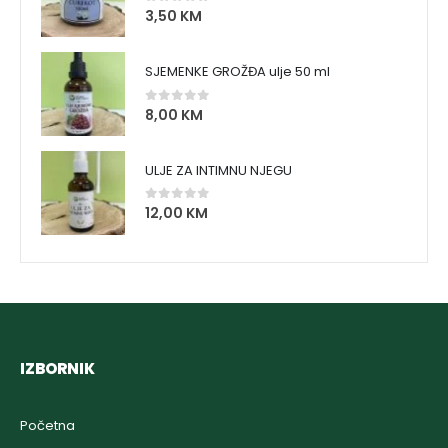
3,50
KM
0
out of 5
SJEMENKE GROŽĐA ulje 50 ml
8,00
KM
0
out of 5
ULJE ZA INTIMNU NJEGU
12,00
KM
0
out of 5
IZBORNIK
Početna