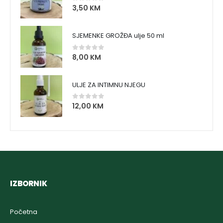
3,50
KM
0
out of 5
SJEMENKE GROŽĐA ulje 50 ml
8,00
KM
0
out of 5
ULJE ZA INTIMNU NJEGU
12,00
KM
0
out of 5
IZBORNIK
Početna