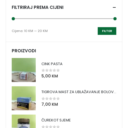
FILTRIRAJ PREMA CIJENI
Cijena:
10 KM
—
20 KM
FILTER
PROIZVODI
CINK PASTA
5,00
KM
0
out of 5
TIGROVA MAST ZA UBLAŽAVANJE BOLOVA I ZAGRIJAVANJE MIŠIĆA
7,00
KM
0
out of 5
ČUREKOT SJEME