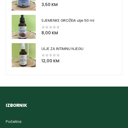
3,50
KM
0
out of 5
SJEMENKE GROŽĐA ulje 50 ml
8,00
KM
0
out of 5
ULJE ZA INTIMNU NJEGU
12,00
KM
0
out of 5
IZBORNIK
Početna