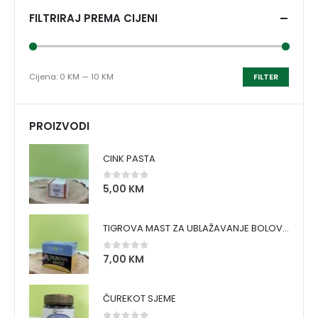
FILTRIRAJ PREMA CIJENI
Cijena:
0 KM
—
10 KM
FILTER
PROIZVODI
CINK PASTA
5,00
KM
0
out of 5
TIGROVA MAST ZA UBLAŽAVANJE BOLOVA I ZAGRIJAVANJE MIŠIĆA
7,00
KM
0
out of 5
ČUREKOT SJEME