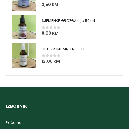
3,50
KM
0
out of 5
SJEMENKE GROŽĐA ulje 50 ml
8,00
KM
0
out of 5
ULJE ZA INTIMNU NJEGU
12,00
KM
0
out of 5
IZBORNIK
Početna