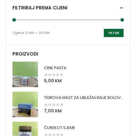
FILTRIRAJ PREMA CIJENI
Cijena:
0 KM
—
20 KM
FILTER
PROIZVODI
CINK PASTA
5,00
KM
0
out of 5
TIGROVA MAST ZA UBLAŽAVANJE BOLOVA I ZAGRIJAVANJE MIŠIĆA
7,00
KM
0
out of 5
ČUREKOT SJEME