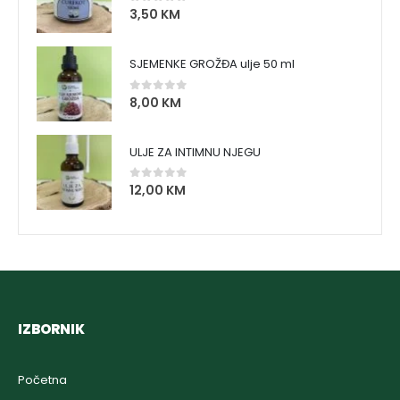
3,50
KM
0
out of 5
SJEMENKE GROŽĐA ulje 50 ml
8,00
KM
0
out of 5
ULJE ZA INTIMNU NJEGU
12,00
KM
0
out of 5
IZBORNIK
Početna