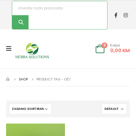
Korpa
0
0,00
KM
SHOP
PRODUCT TAG -
OČI