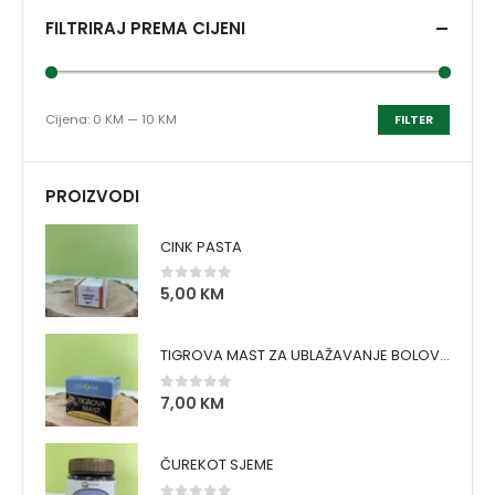
FILTRIRAJ PREMA CIJENI
Cijena:
0 KM
—
10 KM
FILTER
PROIZVODI
CINK PASTA
5,00
KM
0
out of 5
TIGROVA MAST ZA UBLAŽAVANJE BOLOVA I ZAGRIJAVANJE MIŠIĆA
7,00
KM
0
out of 5
ČUREKOT SJEME