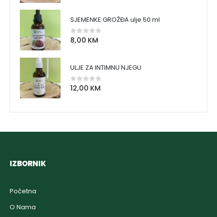
SJEMENKE GROŽĐA ulje 50 ml
8,00
KM
0
out of 5
ULJE ZA INTIMNU NJEGU
12,00
KM
0
out of 5
IZBORNIK
Početna
O Nama