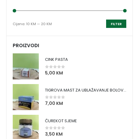
Cijena:
10 KM
—
20 KM
FILTER
PROIZVODI
CINK PASTA
5,00
KM
0
out of 5
TIGROVA MAST ZA UBLAŽAVANJE BOLOVA I ZAGRIJAVANJE MIŠIĆA
7,00
KM
0
out of 5
ČUREKOT SJEME
3,50
KM
0
out of 5