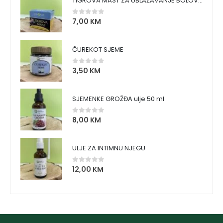
TIGROVA MAST ZA UBLAŽAVANJE BOLOVA I ZAGRIJAVANJE MIŠIĆA
7,00
KM
0
out of 5
ČUREKOT SJEME
3,50
KM
0
out of 5
SJEMENKE GROŽĐA ulje 50 ml
8,00
KM
0
out of 5
ULJE ZA INTIMNU NJEGU
12,00
KM
0
out of 5