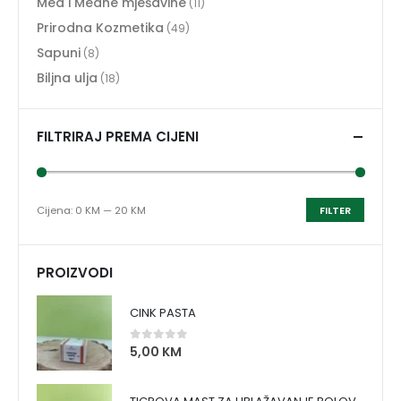
Med i Medne mješavine
(11)
Prirodna Kozmetika
(49)
Sapuni
(8)
Biljna ulja
(18)
FILTRIRAJ PREMA CIJENI
Cijena:
0 KM
—
20 KM
FILTER
PROIZVODI
CINK PASTA
5,00
KM
0
out of 5