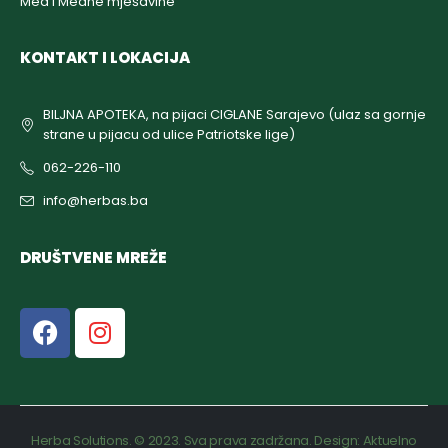
Med i Medne mješavine
KONTAKT I LOKACIJA
BILJNA APOTEKA, na pijaci CIGLANE Sarajevo (ulaz sa gornje
strane u pijacu od ulice Patriotske lige)
062-226-110
info@herbas.ba
DRUŠTVENE MREŽE
Herba Solutions. © 2023. Sva prava zadržana. Design:
Aktuelno