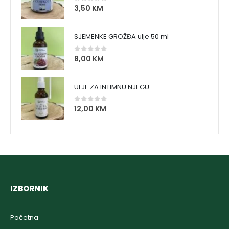
3,50
KM
0
out of 5
SJEMENKE GROŽĐA ulje 50 ml
8,00
KM
0
out of 5
ULJE ZA INTIMNU NJEGU
12,00
KM
0
out of 5
IZBORNIK
Početna