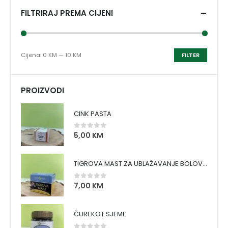
FILTRIRAJ PREMA CIJENI
Cijena:
0 KM
—
10 KM
FILTER
PROIZVODI
CINK PASTA
5,00
KM
0
out of 5
TIGROVA MAST ZA UBLAŽAVANJE BOLOVA I ZAGRIJAVANJE MIŠIĆA
7,00
KM
0
out of 5
ČUREKOT SJEME