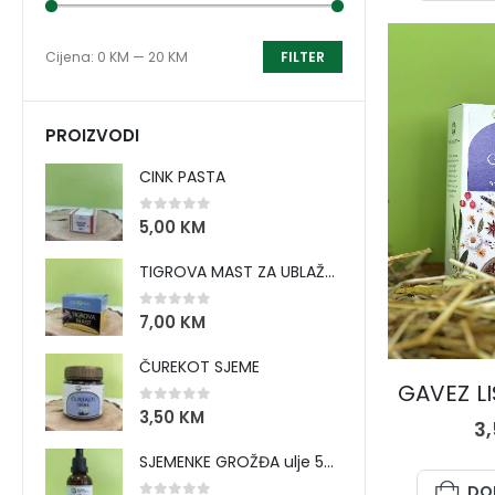
Cijena:
0 KM
—
20 KM
FILTER
PROIZVODI
CINK PASTA
0
out of 5
5,00
KM
TIGROVA MAST ZA UBLAŽAVANJE BOLOVA I ZAGRIJAVANJE MIŠIĆA
0
out of 5
7,00
KM
ČUREKOT SJEME
GAVEZ LIS
0
out of 5
3,50
KM
3
SJEMENKE GROŽĐA ulje 50 ml
DO