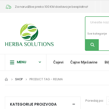
Za narudžbe preko 100 KM dostava je besplatna!
MENU
Čajevi
Čajne Mješavine
Bi
SHOP
PRODUCT TAG -
REUMA
Poredaj po:
KATEGORIJE PROIZVODA