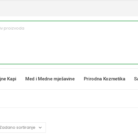
ljne Kapi
Med i Medne mješavine
Prirodna Kozmetika
S