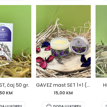
ČAJEVI
PRIRODNA KOZMETIKA
T, čaj 50 gr.
GAVEZ mast SET 1+1 (dvije kutije)
H
,50
KM
15,00
KM
DAJ U KORPU
DODAJ U KORPU