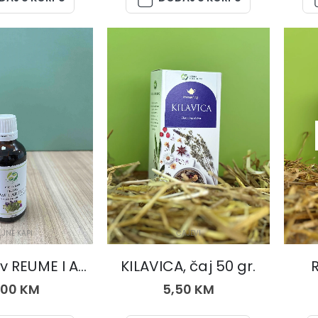
LJNE KAPI
ČAJEVI
Kapi protiv REUME I ARTRITISA (išijasa, diskushernije i spondiloze), kapi
KILAVICA, čaj 50 gr.
R
,00
KM
5,50
KM