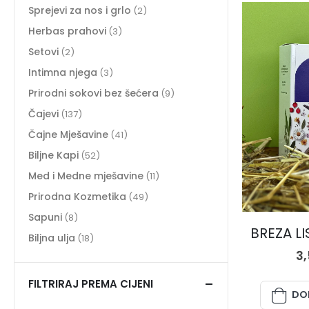
Sprejevi za nos i grlo
(2)
Herbas prahovi
(3)
Setovi
(2)
Intimna njega
(3)
Prirodni sokovi bez šećera
(9)
Čajevi
(137)
Čajne Mješavine
(41)
Biljne Kapi
(52)
Med i Medne mješavine
(11)
Prirodna Kozmetika
(49)
Sapuni
(8)
BREZA LIS
Biljna ulja
(18)
3
FILTRIRAJ PREMA CIJENI
DO