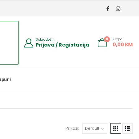
Korpa
0
Dobrodošli
0,00
KM
Prijava / Registacija
apuni
Prikaži: