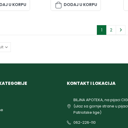
DAJ U KORPU
DODAJ U KORPU
1
2
KATEGORIJE
KONTAKT I LOKACIJA
BILJNA APOTEKA, na pijaci CI
(ulaz sa gornje strane u pijac
ne
Patriotske lige)
062-226-110