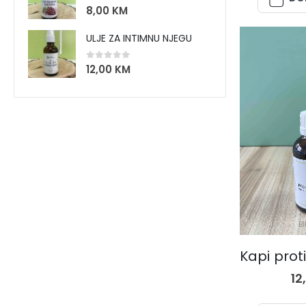
0
out of 5
8,00
KM
ULJE ZA INTIMNU NJEGU
0
out of 5
12,00
KM
BI
12