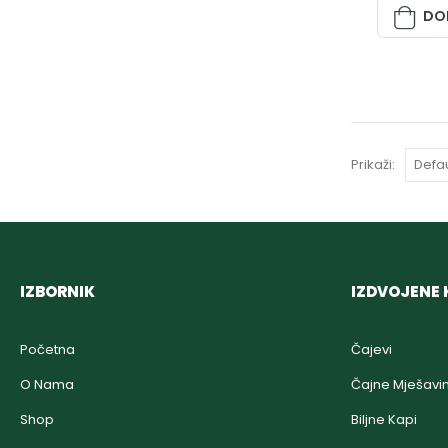
DO
Prikaži:
IZBORNIK
IZDVOJENE 
Početna
Čajevi
O Nama
Čajne Mješavi
Shop
Biljne Kapi