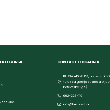
KATEGORIJE
KONTAKT I LOKACIJA
BILJNA APOTEKA, na pijaci CI
(ulaz sa gornje strane u pijac
ne
Patriotske lige)
062-226-110
ješavine
info@herbas.ba