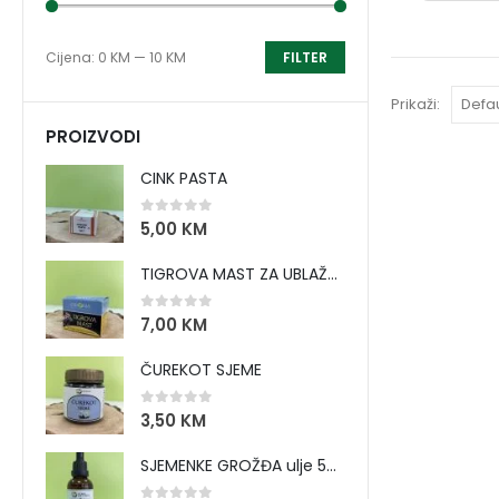
Cijena:
0 KM
—
10 KM
FILTER
Prikaži:
PROIZVODI
CINK PASTA
0
out of 5
5,00
KM
TIGROVA MAST ZA UBLAŽAVANJE BOLOVA I ZAGRIJAVANJE MIŠIĆA
0
out of 5
7,00
KM
ČUREKOT SJEME
0
out of 5
3,50
KM
SJEMENKE GROŽĐA ulje 50 ml