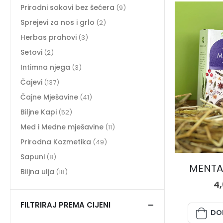
Prirodni sokovi bez šećera
(9)
Sprejevi za nos i grlo
(2)
Herbas prahovi
(3)
Setovi
(2)
Intimna njega
(3)
Čajevi
(137)
Čajne Mješavine
(41)
Biljne Kapi
(52)
Med i Medne mješavine
(11)
Prirodna Kozmetika
(49)
Sapuni
(8)
MENTA,
Biljna ulja
(18)
4
FILTRIRAJ PREMA CIJENI
DO