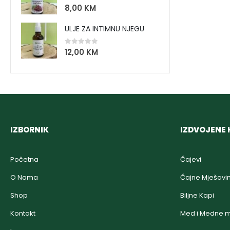
0
out of 5
8,00
KM
ULJE ZA INTIMNU NJEGU
0
out of 5
12,00
KM
IZBORNIK
IZDVOJENE 
Početna
Čajevi
O Nama
Čajne Mješavi
Shop
Biljne Kapi
Kontakt
Med i Medne m