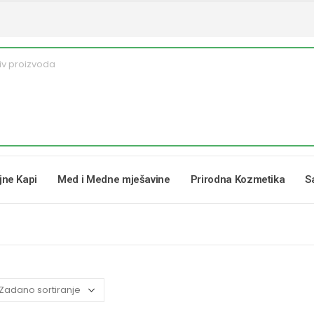
ljne Kapi
Med i Medne mješavine
Prirodna Kozmetika
S