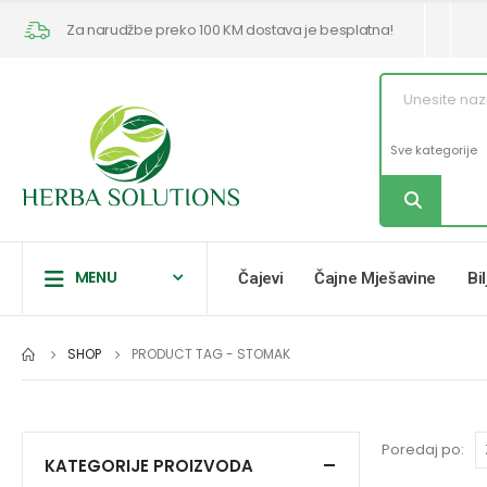
Za narudžbe preko 100 KM dostava je besplatna!
MENU
Čajevi
Čajne Mješavine
Bi
SHOP
PRODUCT TAG -
STOMAK
Poredaj po:
KATEGORIJE PROIZVODA