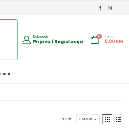
Korpa
0
Dobrodošli
0,00
KM
Prijava / Registacija
apuni
Prikaži: