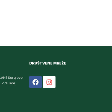
DRUŠTVENE MREŽE
GLANE Sarajevo
u od ulice