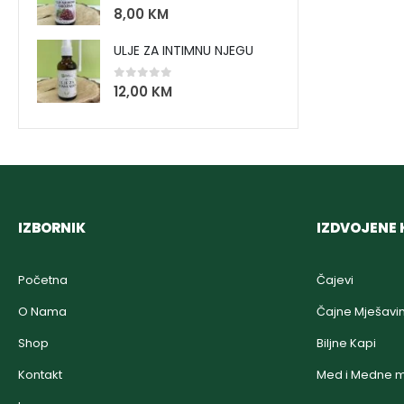
0
out of 5
8,00
KM
ULJE ZA INTIMNU NJEGU
0
out of 5
12,00
KM
IZBORNIK
IZDVOJENE 
Početna
Čajevi
O Nama
Čajne Mješavi
Shop
Biljne Kapi
Kontakt
Med i Medne m