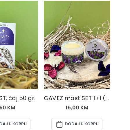
ČAJEVI
PRIRODNA KOZMETIKA
T, čaj 50 gr.
GAVEZ mast SET 1+1 (dvije kutije)
,50
KM
15,00
KM
DAJ U KORPU
DODAJ U KORPU