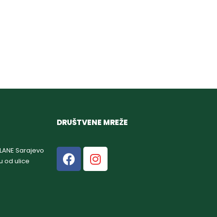
DRUŠTVENE MREŽE
GLANE Sarajevo
u od ulice