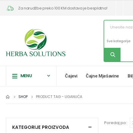
Za narudžbe preko 100 KM dostava je besplatna!
MENU
Čajevi
Čajne Mješavine
Bi
SHOP
PRODUCT TAG -
UGANUĆA
Poredaj po:
KATEGORIJE PROIZVODA