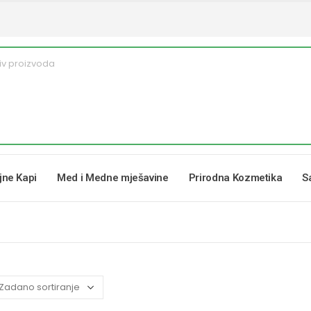
ljne Kapi
Med i Medne mješavine
Prirodna Kozmetika
S