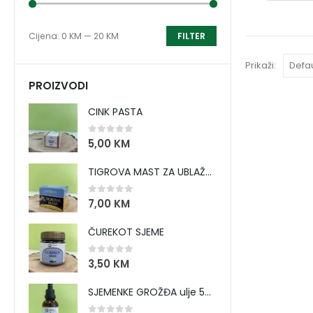
Cijena:
0 KM
—
20 KM
FILTER
Prikaži:
PROIZVODI
CINK PASTA
0
out of 5
5,00
KM
TIGROVA MAST ZA UBLAŽAVANJE BOLOVA I ZAGRIJAVANJE MIŠIĆA
0
out of 5
7,00
KM
ČUREKOT SJEME
0
out of 5
3,50
KM
SJEMENKE GROŽĐA ulje 50 ml