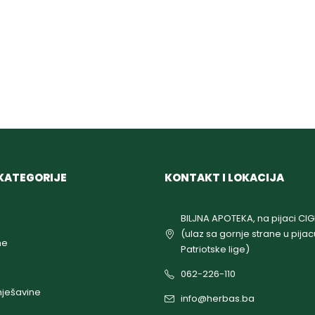
KATEGORIJE
KONTAKT I LOKACIJA
BILJNA APOTEKA, na pijaci CI
(ulaz sa gornje strane u pijac
ne
Patriotske lige)
062-226-110
ješavine
info@herbas.ba