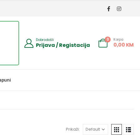
Korpa
0
Dobrodošli
0,00
KM
Prijava / Registacija
apuni
Prikaži: