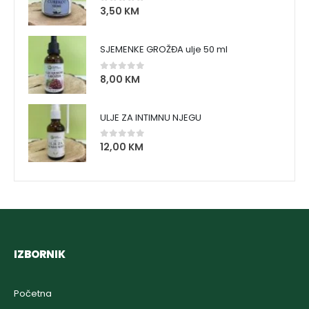
3,50
KM
0
out of 5
SJEMENKE GROŽĐA ulje 50 ml
8,00
KM
0
out of 5
ULJE ZA INTIMNU NJEGU
12,00
KM
0
out of 5
IZBORNIK
Početna