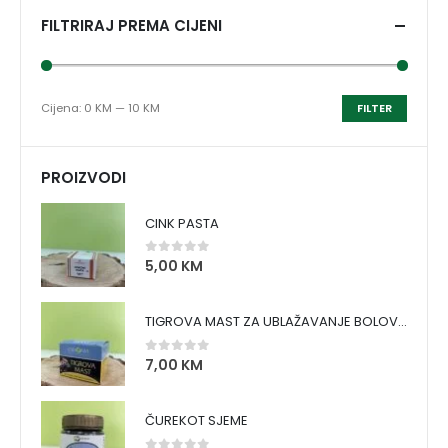
FILTRIRAJ PREMA CIJENI
Cijena:
0 KM
—
10 KM
FILTER
PROIZVODI
CINK PASTA
5,00
KM
0
out of 5
TIGROVA MAST ZA UBLAŽAVANJE BOLOVA I ZAGRIJAVANJE MIŠIĆA
7,00
KM
0
out of 5
ČUREKOT SJEME